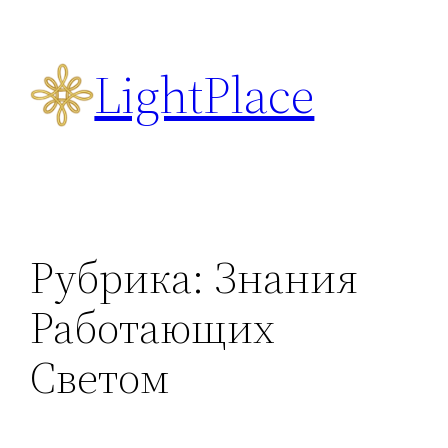
Перейти
к
LightPlace
содержимому
Рубрика:
Знания
Работающих
Светом