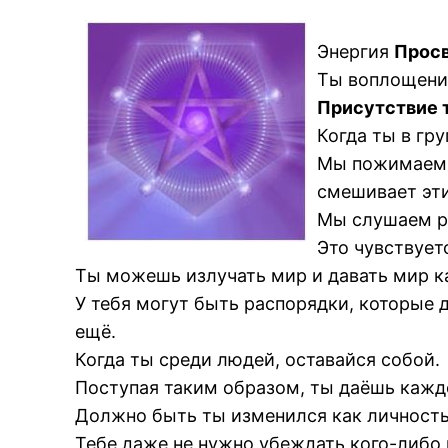
Энергия
Прос
Ты воплощени
Присутствие 
Когда ты в гр
Мы пожимаем р
смешивает эти
Мы слушаем ра
Это чувствует
Ты можешь излучать мир и давать мир ка
У тебя могут быть распорядки, которые 
ещё.
Когда ты среди людей, оставайся собой.
Поступая таким образом, ты даёшь кажд
Должно быть ты изменился как личность
Тебе даже не нужно убеждать кого-либо 