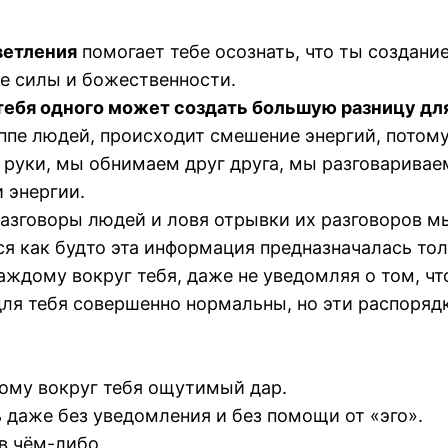
ветления
помогает тебе осознать, что ты создание
е силы и божественности.
тебя одного может создать большую разницу для
уппе людей, происходит смешение энергий, потому
уки, мы обнимаем друг друга, мы разговариваем
 энергии.
зговоры людей и ловя отрывки их разговоров мы
ся как будто эта информация предназначалась тол
ждому вокруг тебя, даже не уведомляя о том, чт
для тебя совершенно нормальны, но эти распорядк
ому вокруг тебя ощутимый дар.
 даже без уведомления и без помощи от «эго».
в чём-либо.