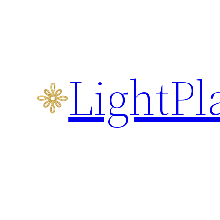
Перейти
к
содержимому
LightPl