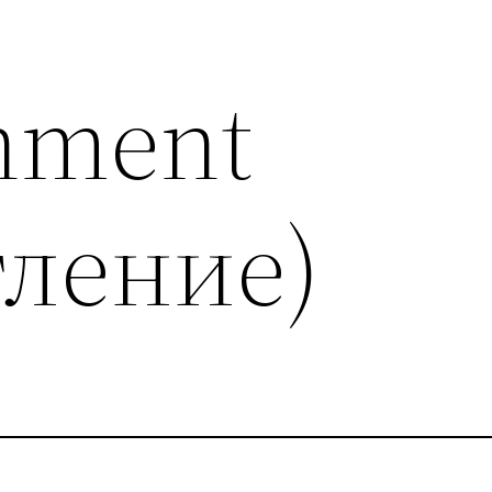
nment
тление)