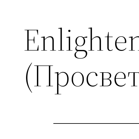
Enlighte
(Просве