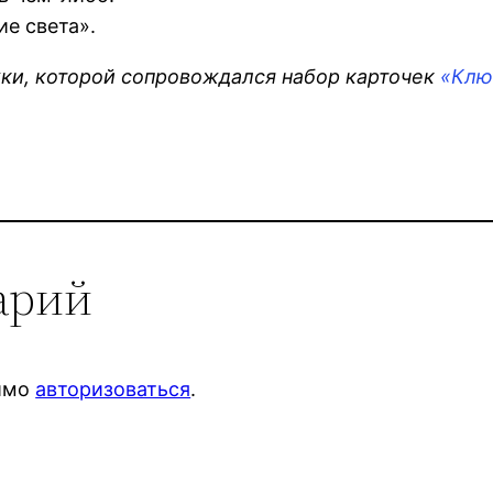
ие света».
ки, которой сопровождался набор карточек
«Клю
арий
димо
авторизоваться
.