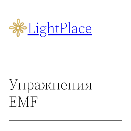
Перейти
к
LightPlace
содержимому
Упражнения
EMF