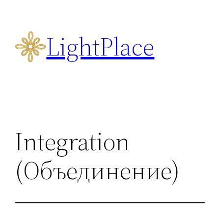
Перейти
к
LightPlace
содержимому
Integration
(Объединение)