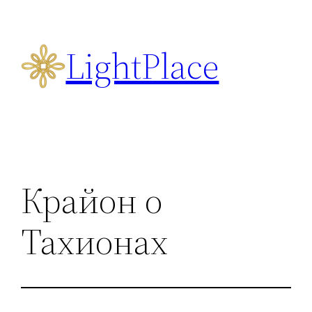
Перейти
к
LightPlace
содержимому
Крайон о
Тахионах