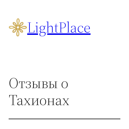
Перейти
к
LightPlace
содержимому
Отзывы о
Тахионах