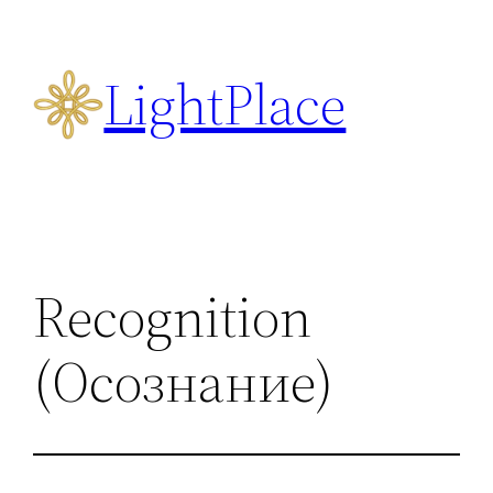
Перейти
к
LightPlace
содержимому
Recognition
(Осознание)