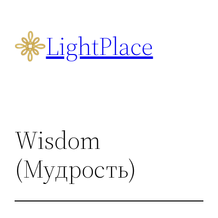
Перейти
к
LightPlace
содержимому
Wisdom
(Мудрость)